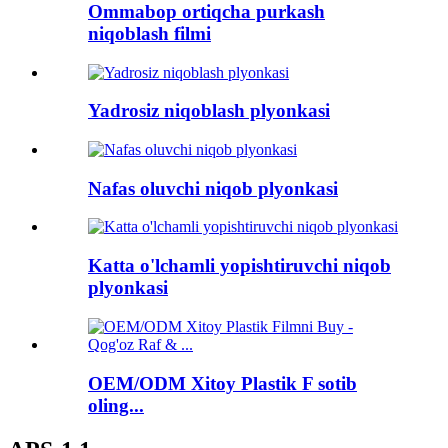
Ommabop ortiqcha purkash
niqoblash filmi
Yadrosiz niqoblash plyonkasi
Nafas oluvchi niqob plyonkasi
Katta o'lchamli yopishtiruvchi niqob
plyonkasi
OEM/ODM Xitoy Plastik F sotib
oling...