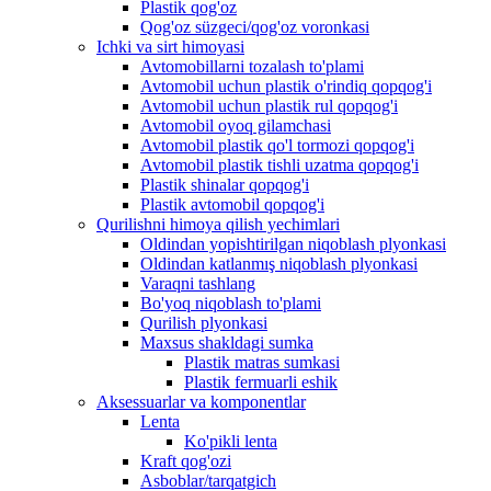
Plastik qog'oz
Qog'oz süzgeci/qog'oz voronkasi
Ichki va sirt himoyasi
Avtomobillarni tozalash to'plami
Avtomobil uchun plastik o'rindiq qopqog'i
Avtomobil uchun plastik rul qopqog'i
Avtomobil oyoq gilamchasi
Avtomobil plastik qo'l tormozi qopqog'i
Avtomobil plastik tishli uzatma qopqog'i
Plastik shinalar qopqog'i
Plastik avtomobil qopqog'i
Qurilishni himoya qilish yechimlari
Oldindan yopishtirilgan niqoblash plyonkasi
Oldindan katlanmış niqoblash plyonkasi
Varaqni tashlang
Bo'yoq niqoblash to'plami
Qurilish plyonkasi
Maxsus shakldagi sumka
Plastik matras sumkasi
Plastik fermuarli eshik
Aksessuarlar va komponentlar
Lenta
Ko'pikli lenta
Kraft qog'ozi
Asboblar/tarqatgich