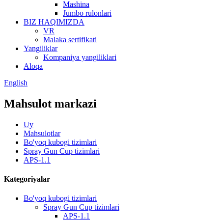
Mashina
Jumbo rulonlari
BIZ HAQIMIZDA
VR
Malaka sertifikati
Yangiliklar
Kompaniya yangiliklari
Aloqa
English
Mahsulot markazi
Uy
Mahsulotlar
Bo'yoq kubogi tizimlari
Spray Gun Cup tizimlari
APS-1.1
Kategoriyalar
Bo'yoq kubogi tizimlari
Spray Gun Cup tizimlari
APS-1.1