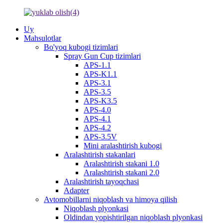
Uy
Mahsulotlar
Bo'yoq kubogi tizimlari
Spray Gun Cup tizimlari
APS-1.1
APS-K1.1
APS-3.1
APS-3.5
APS-K3.5
APS-4.0
APS-4.1
APS-4.2
APS-3.5V
Mini aralashtirish kubogi
Aralashtirish stakanlari
Aralashtirish stakani 1.0
Aralashtirish stakani 2.0
Aralashtirish tayoqchasi
Adapter
Avtomobillarni niqoblash va himoya qilish
Niqoblash plyonkasi
Oldindan yopishtirilgan niqoblash plyonkasi