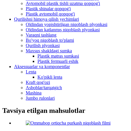
Avtomobil plastik tishli uzatma qopqog'i
Plastik shinalar qopqog'i
Plastik avtomobil qopqog'i
Qurilishni himoya qilish yechimlari
Oldindan yopishtirilgan niqoblash plyonkasi
Oldindan katlanmış niqoblash plyonkasi
Varaqni tashlang
Bo'yoq niqoblash to'plami
Qurilish plyonkasi
Maxsus shakldagi sumka
Plastik matras sumkasi
Plastik fermuarli eshik
Aksessuarlar va komponentlar
Lenta
Ko'pikli lenta
Kraft qog'ozi
Asboblar/tarqatgich
Mashina
Jumbo rulonlari
Tavsiya etilgan mahsulotlar