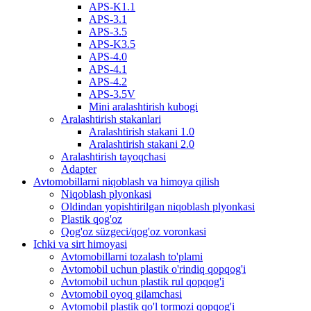
APS-K1.1
APS-3.1
APS-3.5
APS-K3.5
APS-4.0
APS-4.1
APS-4.2
APS-3.5V
Mini aralashtirish kubogi
Aralashtirish stakanlari
Aralashtirish stakani 1.0
Aralashtirish stakani 2.0
Aralashtirish tayoqchasi
Adapter
Avtomobillarni niqoblash va himoya qilish
Niqoblash plyonkasi
Oldindan yopishtirilgan niqoblash plyonkasi
Plastik qog'oz
Qog'oz süzgeci/qog'oz voronkasi
Ichki va sirt himoyasi
Avtomobillarni tozalash to'plami
Avtomobil uchun plastik o'rindiq qopqog'i
Avtomobil uchun plastik rul qopqog'i
Avtomobil oyoq gilamchasi
Avtomobil plastik qo'l tormozi qopqog'i